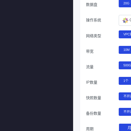
20G
数据盘
操作系统
VP
网络类型
10M
带宽
500
流量
1个
IP数量
不开
快照数量
不开
备份数量
周期