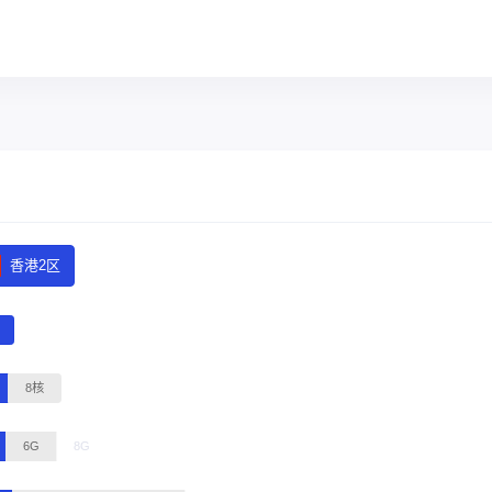
香港2区
8核
6G
8G